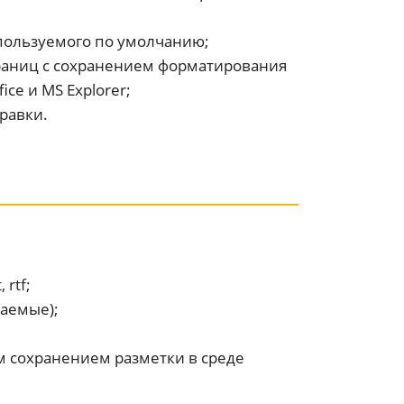
спользуемого по умолчанию;
раниц с сохранением форматирования
ice и MS Explorer;
равки.
 rtf;
аемые);
м сохранением разметки в среде